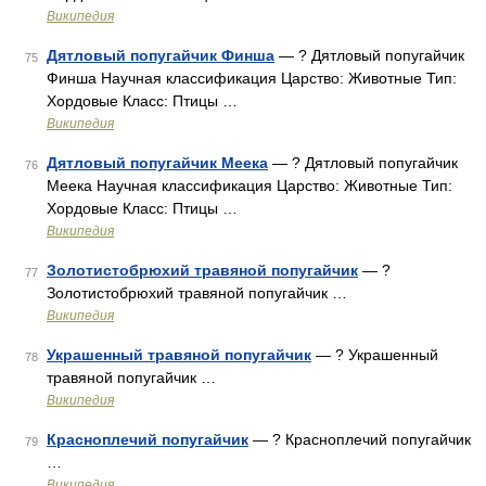
Википедия
Дятловый попугайчик Финша
— ? Дятловый попугайчик
75
Финша Научная классификация Царство: Животные Тип:
Хордовые Класс: Птицы …
Википедия
Дятловый попугайчик Меека
— ? Дятловый попугайчик
76
Меека Научная классификация Царство: Животные Тип:
Хордовые Класс: Птицы …
Википедия
Золотистобрюхий травяной попугайчик
— ?
77
Золотистобрюхий травяной попугайчик …
Википедия
Украшенный травяной попугайчик
— ? Украшенный
78
травяной попугайчик …
Википедия
Красноплечий попугайчик
— ? Красноплечий попугайчик
79
…
Википедия