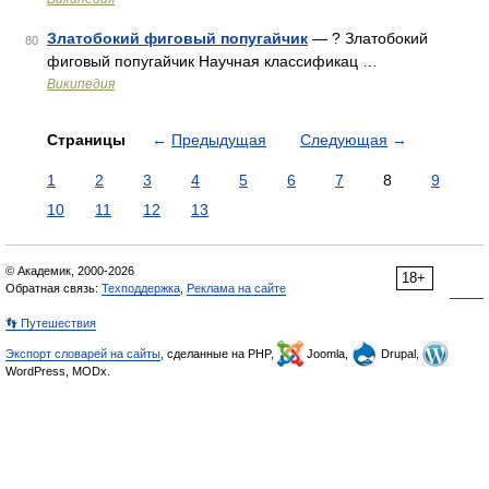
Златобокий фиговый попугайчик
— ? Златобокий
80
фиговый попугайчик Научная классификац …
Википедия
Страницы
←
Предыдущая
Следующая
→
1
2
3
4
5
6
7
8
9
10
11
12
13
© Академик, 2000-2026
18+
Обратная связь:
Техподдержка
,
Реклама на сайте
👣 Путешествия
Экспорт словарей на сайты
, сделанные на PHP,
Joomla,
Drupal,
WordPress, MODx.